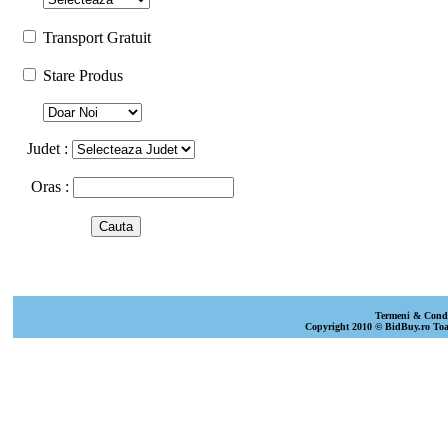
Transport Gratuit
Stare Produs
Judet :
Oras :
Termeni & Condi
Copyright 2010 © BidBuy.ro Toat