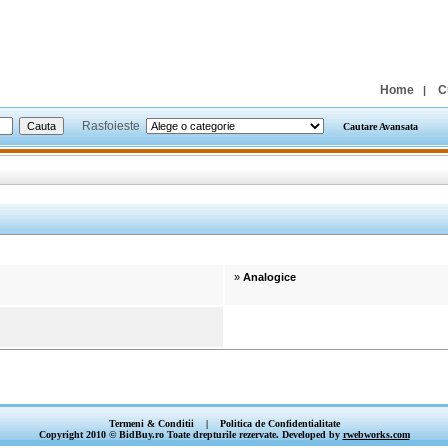
Home
C
|
Rasfoieste
Cautare Avansata
»
Analogice
Termeni & Conditii
|
Politica de Confidentialitate
Copyright 2010 © BidBuy.ro Toate drepturile rezervate. Developed by
rwebworks.com