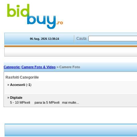
Cauta
06 Aug. 2026
12:38:24
Categorie:
Camere Foto & Video
> Camere Foto
Rasfoiti Categoriile
»
Accesorii
(
-1
)
»
Digitale
5 - 10 MPixeli
pana la 5 MPixeli
mai multe...