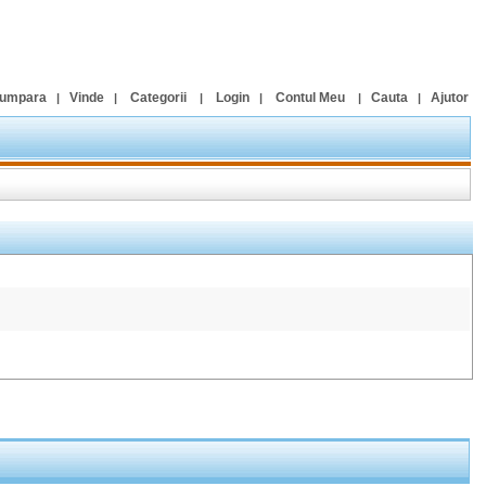
umpara
Vinde
Categorii
Login
Contul Meu
Cauta
Ajutor
|
|
|
|
|
|