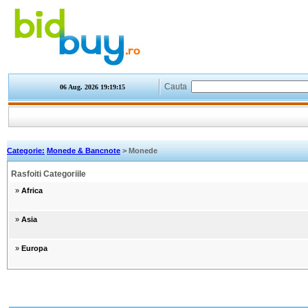
Cauta
06 Aug. 2026
19:19:15
Categorie:
Monede & Bancnote
> Monede
Rasfoiti Categoriile
»
Africa
»
Asia
»
Europa