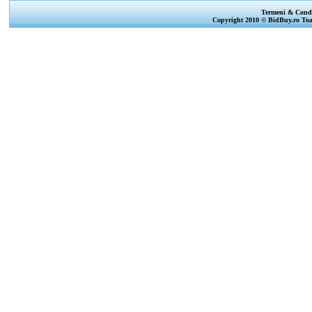
Termeni & Condi
Copyright 2010 © BidBuy.ro Toat