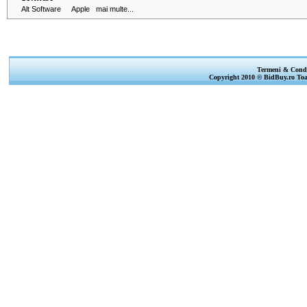
Alt Software
Apple
mai multe...
Termeni & Condi
Copyright 2010 © BidBuy.ro Toat