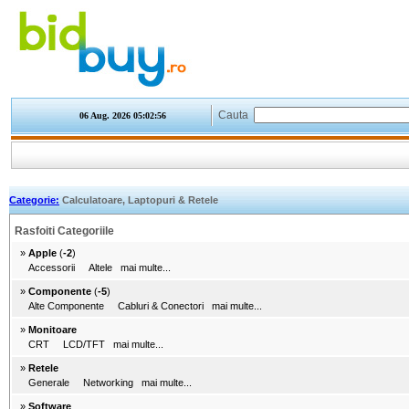
Cauta
06 Aug. 2026
05:02:57
Categorie:
Calculatoare, Laptopuri & Retele
Rasfoiti Categoriile
»
Apple
(
-2
)
Accessorii
Altele
mai multe...
»
Componente
(
-5
)
Alte Componente
Cabluri & Conectori
mai multe...
»
Monitoare
CRT
LCD/TFT
mai multe...
»
Retele
Generale
Networking
mai multe...
»
Software