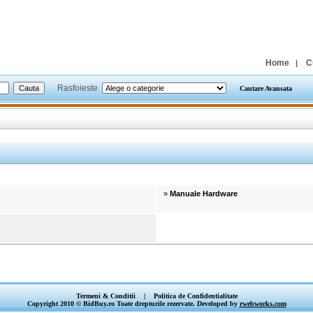
Home
C
|
Rasfoieste
Cautare Avansata
»
Manuale Hardware
Termeni & Conditii
|
Politica de Confidentialitate
Copyright 2010 © BidBuy.ro Toate drepturile rezervate. Developed by
rwebworks.com