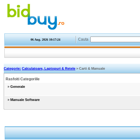
Cauta
06 Aug. 2026
10:17:24
Categorie:
Calculatoare, Laptopuri & Retele
> Carti & Manuale
Rasfoiti Categoriile
»
Generale
»
Manuale Software