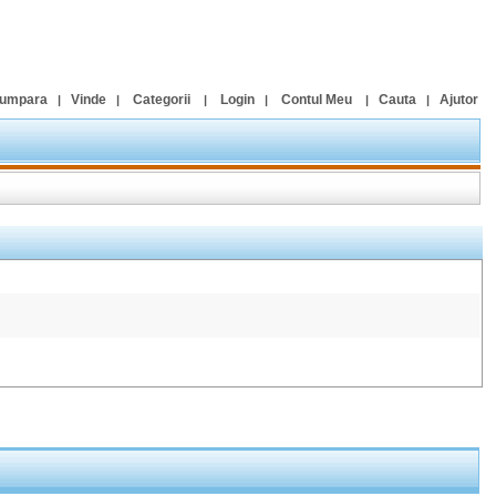
umpara
Vinde
Categorii
Login
Contul Meu
Cauta
Ajutor
|
|
|
|
|
|