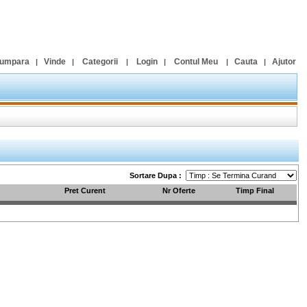
umpara
Vinde
Categorii
Login
Contul Meu
Cauta
Ajutor
|
|
|
|
|
|
Sortare Dupa :
Pret Curent
Nr Oferte
Timp Final