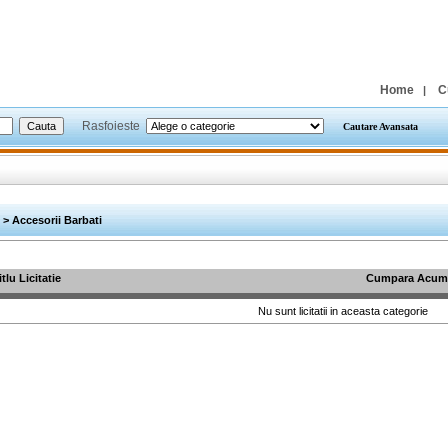
Home
C
|
Rasfoieste
Cautare Avansata
> Accesorii Barbati
itlu Licitatie
Cumpara Acum
Nu sunt licitatii in aceasta categorie