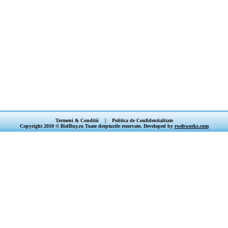
Termeni & Conditii
|
Politica de Confidentialitate
Copyright 2010 © BidBuy.ro Toate drepturile rezervate. Developed by
rwebworks.com