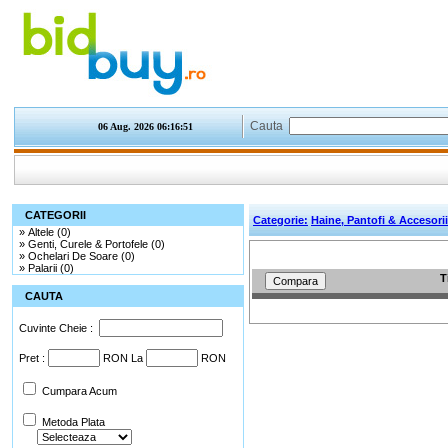
Cauta
06 Aug. 2026
06:16:51
CATEGORII
Categorie:
Haine, Pantofi & Accesorii
»
Altele (0)
»
Genti, Curele & Portofele (0)
»
Ochelari De Soare (0)
»
Palarii (0)
T
CAUTA
Cuvinte Cheie :
Pret :
RON La
RON
Cumpara Acum
Metoda Plata