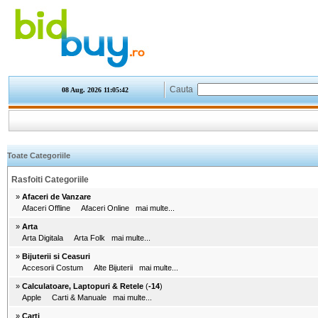
Cauta
08 Aug. 2026
11:05:42
Toate Categoriile
Rasfoiti Categoriile
»
Afaceri de Vanzare
Afaceri Offline
Afaceri Online
mai multe...
»
Arta
Arta Digitala
Arta Folk
mai multe...
»
Bijuterii si Ceasuri
Accesorii Costum
Alte Bijuterii
mai multe...
»
Calculatoare, Laptopuri & Retele
(
-14
)
Apple
Carti & Manuale
mai multe...
»
Carti