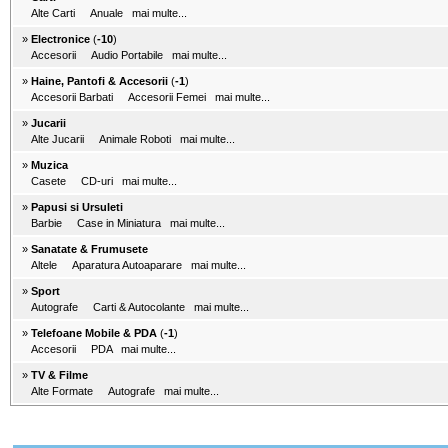
Alte Carti
Anuale
mai multe...
»
Electronice
(
-10
)
Accesorii
Audio Portabile
mai multe...
»
Haine, Pantofi & Accesorii
(
-1
)
Accesorii Barbati
Accesorii Femei
mai multe...
»
Jucarii
Alte Jucarii
Animale Roboti
mai multe...
»
Muzica
Casete
CD-uri
mai multe...
»
Papusi si Ursuleti
Barbie
Case in Miniatura
mai multe...
»
Sanatate & Frumusete
Altele
Aparatura Autoaparare
mai multe...
»
Sport
Autografe
Carti & Autocolante
mai multe...
»
Telefoane Mobile & PDA
(
-1
)
Accesorii
PDA
mai multe...
»
TV & Filme
Alte Formate
Autografe
mai multe...