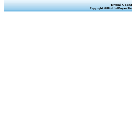
Termeni & Condi
Copyright 2010 © BidBuy.ro Toat