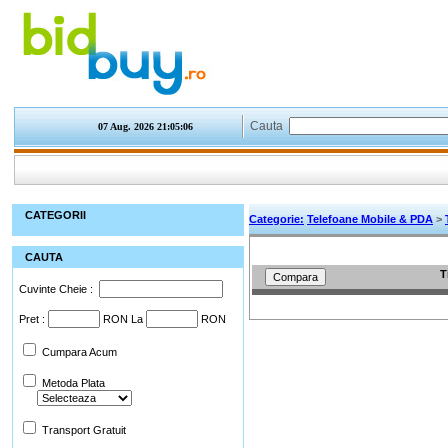
Cauta
07 Aug. 2026
21:05:06
CATEGORII
Categorie:
Telefoane Mobile & PDA
>
CAUTA
T
Cuvinte Cheie :
Pret :
RON La
RON
Cumpara Acum
Metoda Plata
Transport Gratuit