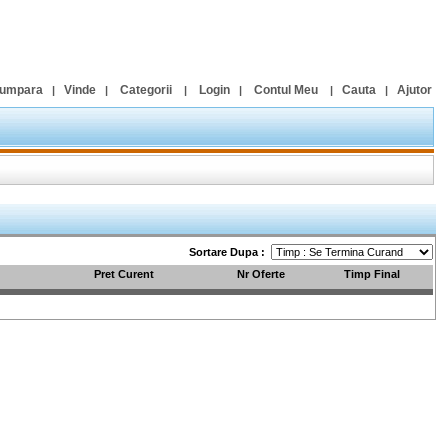
umpara
Vinde
Categorii
Login
Contul Meu
Cauta
Ajutor
|
|
|
|
|
|
Sortare Dupa :
Pret Curent
Nr Oferte
Timp Final