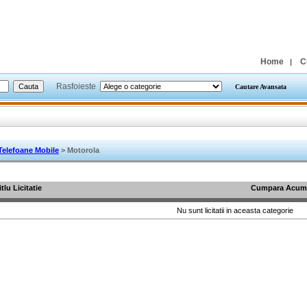
Home
C
|
Rasfoieste
Cautare Avansata
Telefoane Mobile
> Motorola
itlu Licitatie
Cumpara Acum
Nu sunt licitatii in aceasta categorie