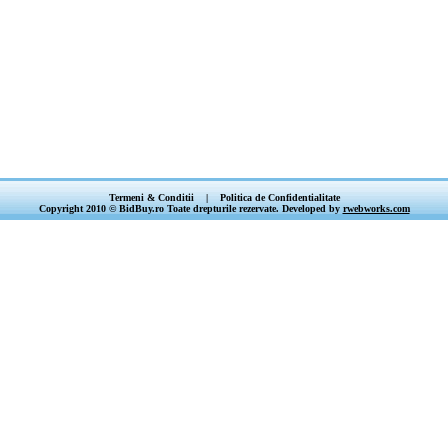
Termeni & Conditii
|
Politica de Confidentialitate
Copyright 2010 © BidBuy.ro Toate drepturile rezervate. Developed by
rwebworks.com